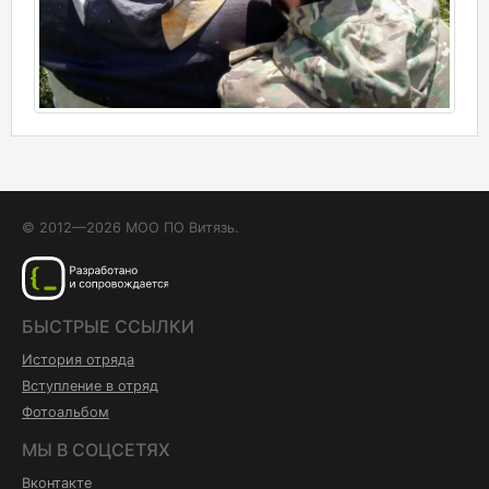
© 2012—2026 МОО ПО Витязь.
БЫСТРЫЕ ССЫЛКИ
История отряда
Вступление в отряд
Фотоальбом
МЫ В СОЦСЕТЯХ
Вконтакте