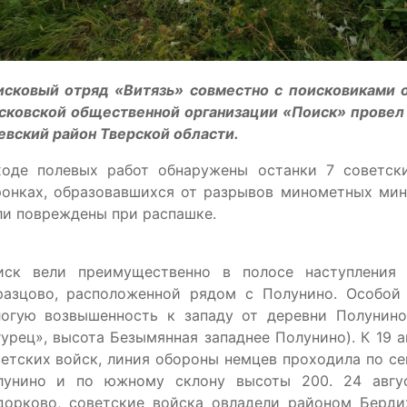
исковый отряд «Витязь» совместно с поисковиками 
сковской общественной организации «Поиск» провел
вский район Тверской области.
ходе полевых работ обнаружены останки 7 советск
онках, образовавшихся от разрывов минометных мин,
и повреждены при распашке.
иск вели преимущественно в полосе наступления 
разцово, расположенной рядом с Полунино. Особой
логую возвышенность к западу от деревни Полунино
урец», высота Безымянная западнее Полунино). К 19 
етских войск, линия обороны немцев проходила по се
лунино и по южному склону высоты 200. 24 авг
дорково, советские войска овладели районом Бердих