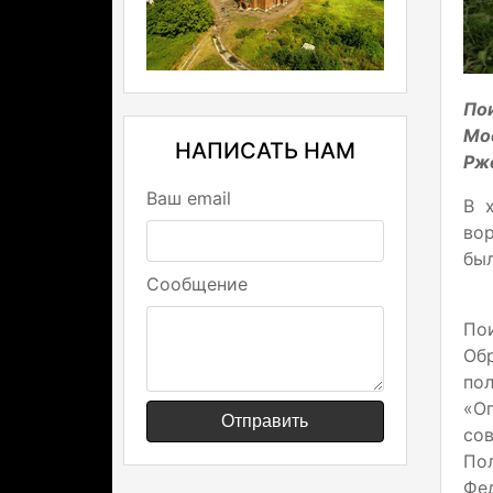
По
Мо
НАПИСАТЬ НАМ
Рже
Ваш email
В 
вор
был
Сообщение
По
Об
по
«Ог
Отправить
сов
По
Фе