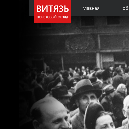
главная
об