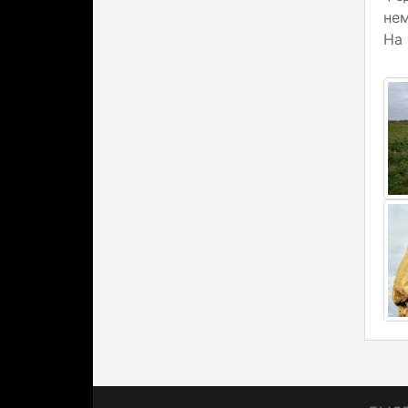
не
На 