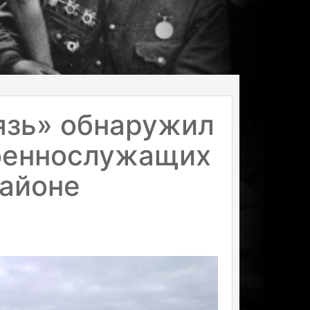
язь» обнаружил
военнослужащих
районе