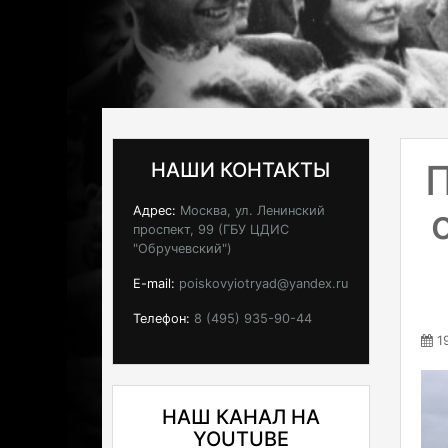
НАШИ КОНТАКТЫ
Адрес:
Москва, ул. Ленинский
проспект, 99 (ГБУ ЦДИС
"Обручевский")
E-mail:
poiskovyiotryad@yandex.ru
Телефон:
8 (495) 935-90-44
19
НАШ КАНАЛ НА
YOUTUBE