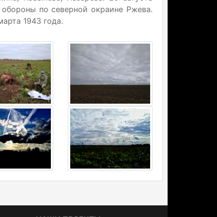
 обороны по северной окраине Ржева.
марта 1943 года.