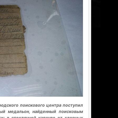
одского поискового центра поступил
ный медальон, найденный поисковым
и: в стеклянной капсуле от хлорных