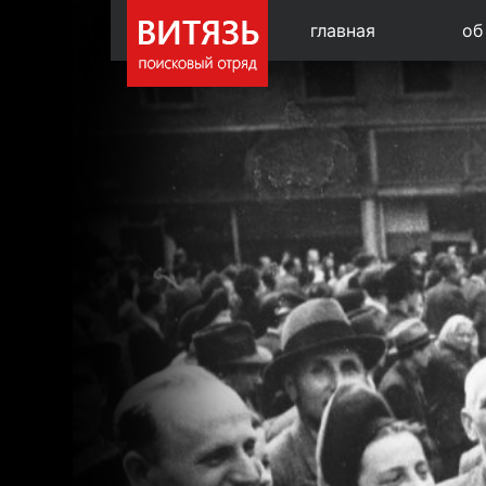
главная
об