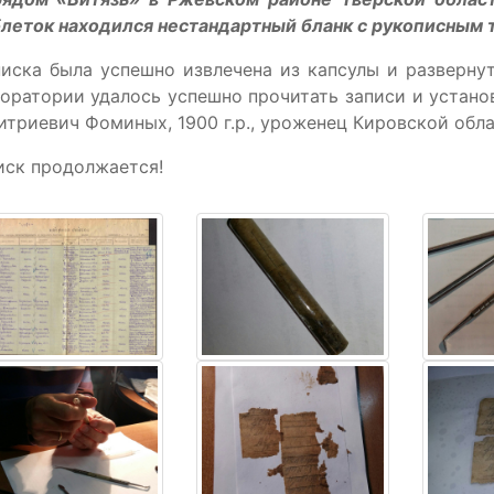
леток находился нестандартный бланк с рукописным 
иска была успешно извлечена из капсулы и разверну
оратории удалось успешно прочитать записи и устан
триевич Фоминых, 1900 г.р., уроженец Кировской обла
иск продолжается!