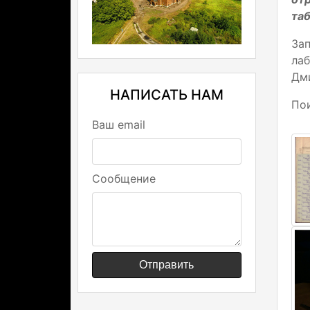
таб
Зап
лаб
Дми
НАПИСАТЬ НАМ
По
Ваш email
Сообщение
Отправить