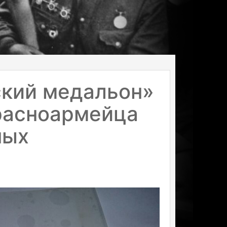
ский медальон»
расноармейца
ных