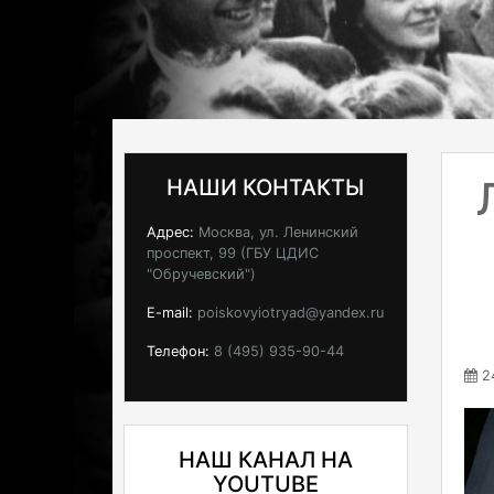
НАШИ КОНТАКТЫ
Адрес:
Москва, ул. Ленинский
проспект, 99 (ГБУ ЦДИС
"Обручевский")
E-mail:
poiskovyiotryad@yandex.ru
Телефон:
8 (495) 935-90-44
24
НАШ КАНАЛ НА
YOUTUBE