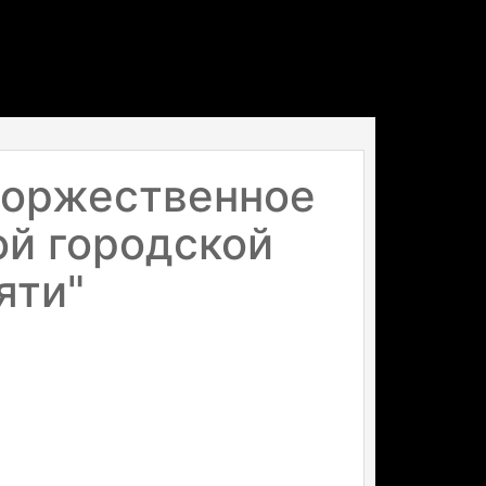
торжественное
й городской
яти"