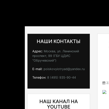
НАШИ КОНТАКТЫ
Адрес:
Москва, ул. Ленинский
проспект, 99 (ГБУ ЦДИС
"Обручевский")
E-mail:
poiskovyiotryad@yandex.ru
Телефон:
8 (495) 935-90-44
22
НАШ КАНАЛ НА
YOUTUBE