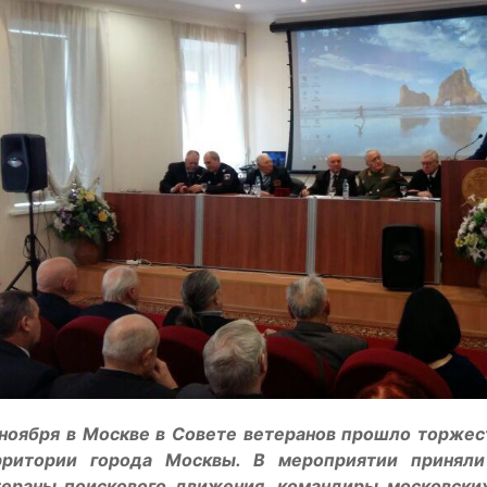
 ноября в Москве в Совете ветеранов прошло торжес
рритории города Москвы. В мероприятии приняли
тераны поискового движения, командиры московски