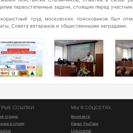
елив первостепенные задачи, стоящие перед участник
скорыстный труд московских поисковиков был отм
аты, Совета ветеранов и общественными наградами.
ТРЫЕ ССЫЛКИ
МЫ В СОЦСЕТЯХ
ия отряда
Вконтакте
ение в отряд
Канал YouTube
льбом
LiveJournal