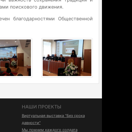
ами поискового движения.
ечен благодарностями Общественной
НАШИ ПРОЕКТЫ
Виртуальная выставка "Без срока
давности"
Мы помним каждого солдата