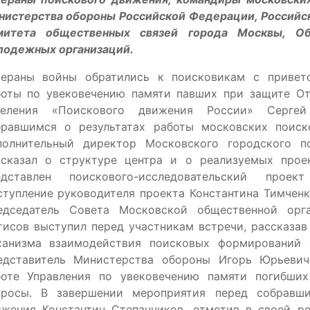
нистерства обороны Российской Федерации, Российск
митета общественных связей города Москвы, Об
лодежных организаций.
тераны войны обратились к поисковикам с привет
боты по увековечению памяти павших при защите Оте
деления «Поискового движения России» Сергей
бравшимся о результатах работы московских поиск
полнительный директор Московского городского п
ссказал о структуре центра и о реализуемых прое
едставлен поискового-исследовательский проек
тупление руководителя проекта Константина Тимченк
едседатель Совета Московской общественной орг
тисов выступил перед участникам встречи, рассказа
ханизма взаимодействия поисковых формирований с
едставитель Министерства обороны Игорь Юрьевич
боте Управления по увековечению памяти погибших
просы. В завершении мероприятия перед собравши
ижения Константин Степанчиков, отметив в своей р