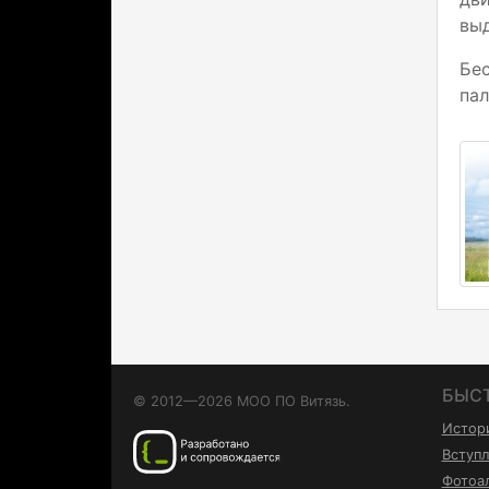
выд
Бе
пал
БЫС
© 2012—2026 МОО ПО Витязь.
Истор
Вступл
Фотоа