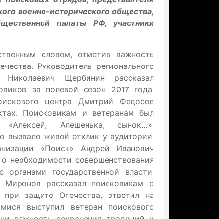
ого военно-исторического общества,
щественной палаты РФ, участники
ственным словом, отметив важность
чества. Руководитель регионального
 Николаевич Щербинин рассказал
овиков за полевой сезон 2017 года.
оискового центра Дмитрий Федосов
ктах. Поисковикам и ветеранам был
т «Алексей, Алешенька, сынок…».
о вызвало живой отклик у аудитории.
анизации «Поиск» Андрей Иванович
в о необходимости совершенствования
 органами государственной власти.
 Миронов рассказал поисковикам о
 при защите Отечества, ответил на
мися выступил ветеран поискового
ечи важность сохранения традиций и