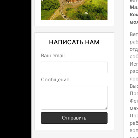
Ми
Ко
мо
Ве
НАПИСАТЬ НАМ
ра
от
Ваш email
со
Ис
ра
пр
Сообщение
Выс
Пр
Фе
ме
Пр
Отправить
ра
во
дв