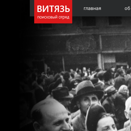
главная
об