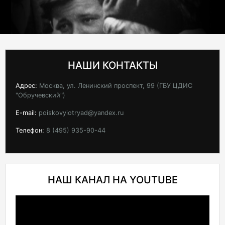
НАШИ КОНТАКТЫ
Адрес:
Москва, ул. Ленинский проспект, 99 (ГБУ ЦДИС
"Обручевский")
E-mail:
poiskovyiotryad@yandex.ru
Телефон:
8 (495) 935-90-44
НАШ КАНАЛ НА YOUTUBE