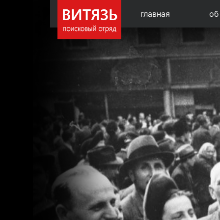
главная
об