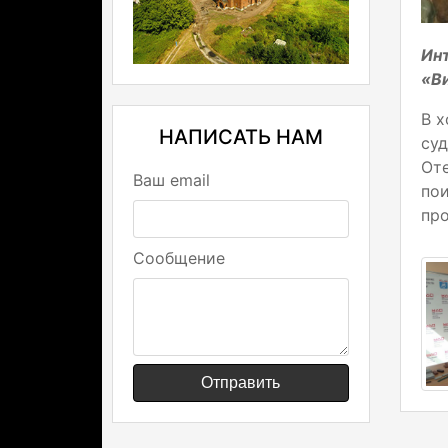
Ин
«В
В х
НАПИСАТЬ НАМ
су
Оте
Ваш email
по
пр
Сообщение
Отправить