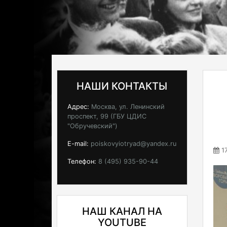
НАШИ КОНТАКТЫ
Адрес:
Москва, ул. Ленинский
проспект, 99 (ГБУ ЦДИС
"Обручевский")
E-mail:
poiskovyiotryad@yandex.ru
17
Телефон:
8 (495) 935-90-44
НАШ КАНАЛ НА
YOUTUBE