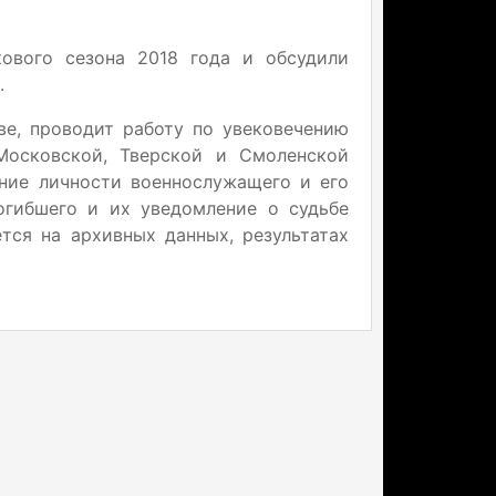
кового сезона 2018 года и обсудили
.
ве, проводит работу по увековечению
осковской, Тверской и Смоленской
ение личности военнослужащего и его
огибшего и их уведомление о судьбе
тся на архивных данных, результатах