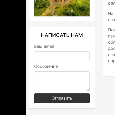
орг
На
пла
По
НАПИСАТЬ НАМ
па
об
Ваш email
до
пав
опр
Сообщение
Отправить