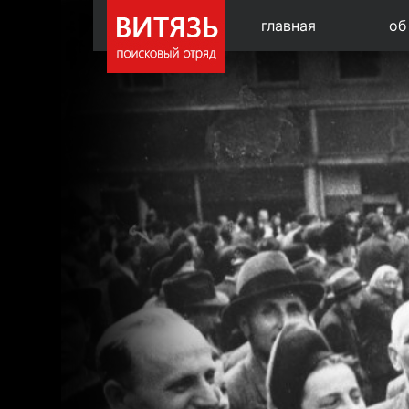
главная
об