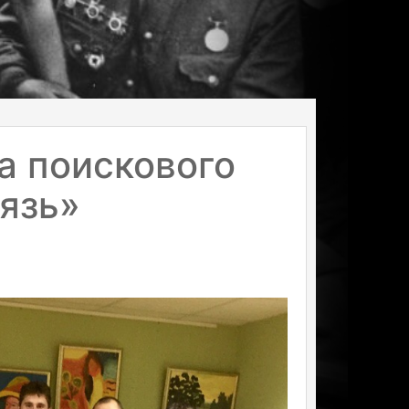
а поискового
язь»