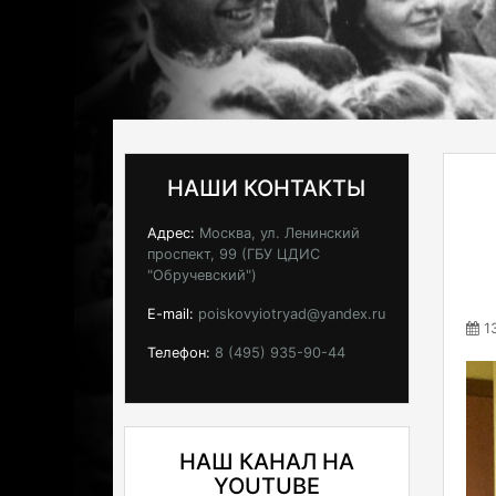
НАШИ КОНТАКТЫ
Адрес:
Москва, ул. Ленинский
проспект, 99 (ГБУ ЦДИС
"Обручевский")
E-mail:
poiskovyiotryad@yandex.ru
13
Телефон:
8 (495) 935-90-44
НАШ КАНАЛ НА
YOUTUBE