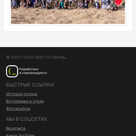
© 2012—2026 МОО ПО Витязь.
БЫСТРЫЕ ССЫЛКИ
История отряда
Вступление в отряд
Фотоальбом
МЫ В СОЦСЕТЯХ
Вконтакте
Канал YouTube