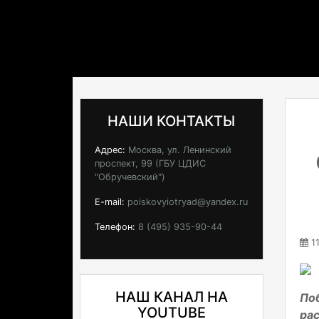
НАШИ КОНТАКТЫ
Адрес:
Москва, ул. Ленинский
проспект, 99 (ГБУ ЦДИС
"Обручевский")
E-mail:
poiskovyiotryad@yandex.ru
Телефон:
8 (495) 935-90-44
11
НАШ КАНАЛ НА
По
YOUTUBE
рас