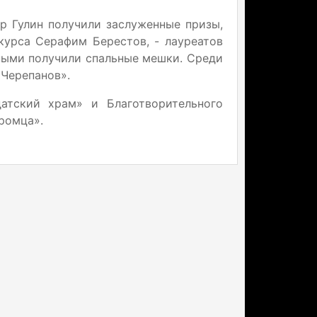
др Гулин получили заслуженные призы,
нкурса Серафим Берестов, - лауреатов
шными получили спальные мешки. Среди
 Черепанов».
атский храм» и Благотворительного
ромца».