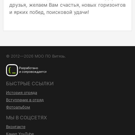
друзья, желаем Вам счастья, новых горизонтов
и ярких побед, поисковой удачи!
© 2012—2026 МОО ПО Витязь.
БЫСТРЫЕ ССЫЛКИ
История отряда
Вступление в отряд
Фотоальбом
МЫ В СОЦСЕТЯХ
Вконтакте
Канал YouTube