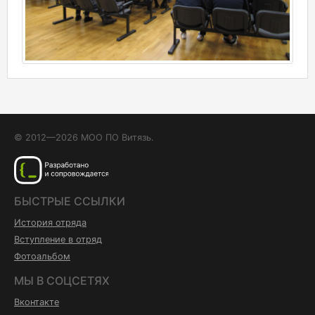
© 2012—2026 МОО ПО Витязь.
БЫСТРЫЕ ССЫЛКИ
История отряда
Вступление в отряд
Фотоальбом
МЫ В СОЦСЕТЯХ
Вконтакте